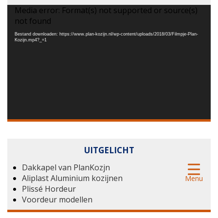
Videospeler
Media error: Format(s) not supported or source(s)
not found
Bestand downloaden: https://www.plan-kozijn.nl/wp-content/uploads/2018/03/Filmpje-Plan-
Kozijn.mp4?_=1
UITGELICHT
Dakkapel van PlanKozjn
Aliplast Aluminium kozijnen
Menu
Plissé Hordeur
Voordeur modellen