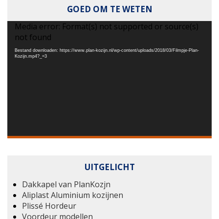
GOED OM TE WETEN
Videospeler
Media error: Format(s) not supported or source(s)
not found
Bestand downloaden: https://www.plan-kozijn.nl/wp-content/uploads/2018/03/Filmpje-Plan-
Kozijn.mp4?_=3
UITGELICHT
Dakkapel van PlanKozjn
Aliplast Aluminium kozijnen
Plissé Hordeur
Voordeur modellen