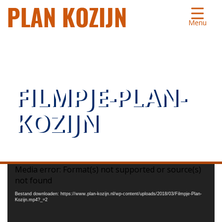
Menu
FILMPJE-PLAN-
KOZIJN
Videospeler
Media error: Format(s) not supported or source(s)
not found
Bestand downloaden: https://www.plan-kozijn.nl/wp-content/uploads/2018/03/Filmpje-Plan-
Kozijn.mp4?_=2