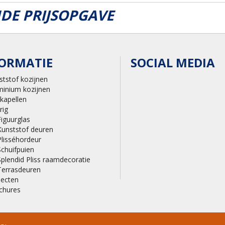
DE PRIJSOPGAVE
ORMATIE
SOCIAL MEDIA
ststof kozijnen
minium kozijnen
kapellen
rig
Figuurglas
Kunststof deuren
Plisséhordeur
Schuifpuien
Splendid Pliss raamdecoratie
Terrasdeuren
jecten
chures