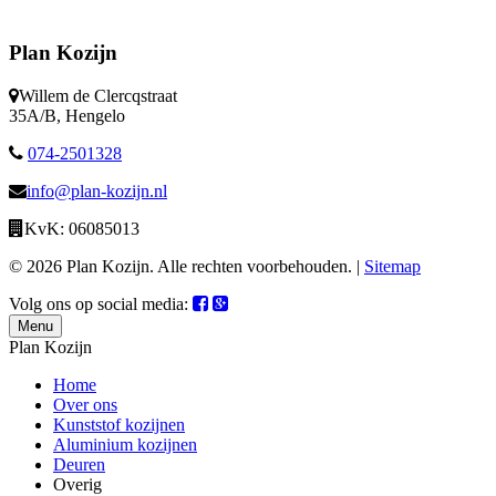
Plan Kozijn
Willem de Clercqstraat
35A/B, Hengelo
074-2501328
info@plan-kozijn.nl
KvK: 06085013
© 2026 Plan Kozijn. Alle rechten voorbehouden. |
Sitemap
Volg ons op social media:
Menu
Plan Kozijn
Home
Over ons
Kunststof kozijnen
Aluminium kozijnen
Deuren
Overig